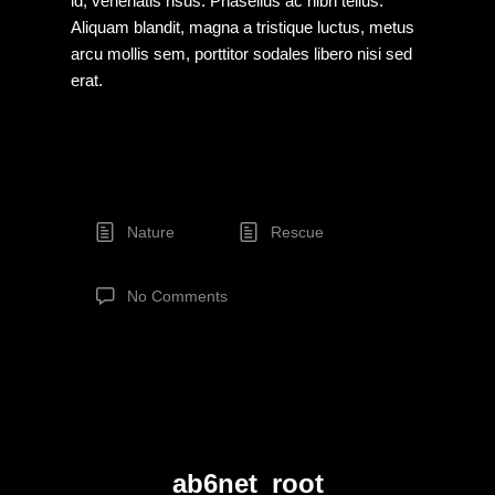
id, venenatis risus. Phasellus ac nibh tellus.
Aliquam blandit, magna a tristique luctus, metus
arcu mollis sem, porttitor sodales libero nisi sed
erat.
Nature
Rescue
No Comments
ab6net_root