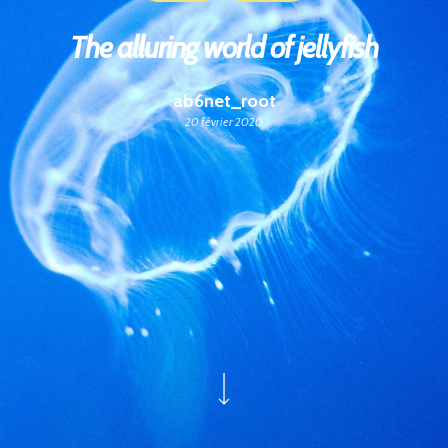
The alluring world of jellyfish
ab6net_root
20 février 2020