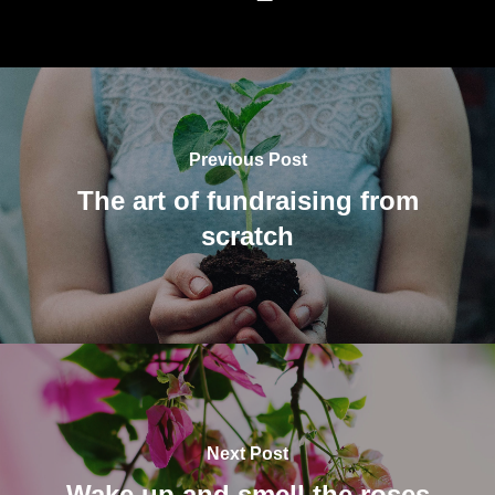
Previous Post
The art of fundraising from
scratch
Next Post
Wake up and smell the roses