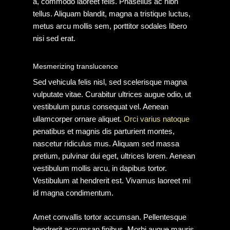
a, commodo laoreet felis. Phasellus ac nibh
tellus. Aliquam blandit, magna a tristique luctus,
metus arcu mollis sem, porttitor sodales libero
nisi sed erat.
Mesmerizing translucence
Sed vehicula felis nisl, sed scelerisque magna
vulputate vitae. Curabitur ultrices augue odio, ut
vestibulum purus consequat vel. Aenean
ullamcorper ornare aliquet.
Orci varius natoque
penatibus et magnis dis parturient montes,
nascetur ridiculus mus. Aliquam sed massa
pretium, pulvinar dui eget, ultrices lorem. Aenean
vestibulum mollis arcu, in dapibus tortor.
Vestibulum at hendrerit est. Vivamus laoreet mi
id magna condimentum.
Amet convallis tortor accumsan. Pellentesque
hendrerit accumsan finibus. Morbi augue mauris,