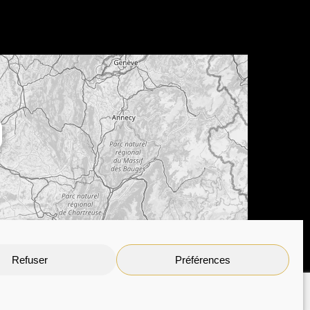
Leaflet
| ©
OpenStreetMap
contributors
Refuser
Préférences
n